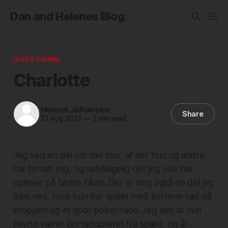
Dan and Helenes Blog
DUDI'S HJERNE
Charlotte
Helene Johansen
Share
27 Aug 2021
—
2 min read
Jeg ved en del om min mor, af det hun og andre
har fortalt mig, og selvfølgelig det jeg selv har
oplevet på første hånd. Der er dog også en del jeg
ikke ved, fordi hun har spillet med kortene tæt på
kroppen og et godt poker-face. Jeg ved at hun
havde været bortadopteret fra spæd, og år