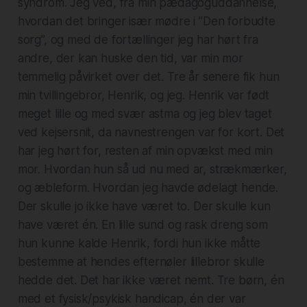
syndrom. Jeg ved, fra min pædagoguddannelse,
hvordan det bringer især mødre i ”Den forbudte
sorg”, og med de fortællinger jeg har hørt fra
andre, der kan huske den tid, var min mor
temmelig påvirket over det. Tre år senere fik hun
min tvillingebror, Henrik, og jeg. Henrik var født
meget lille og med svær astma og jeg blev taget
ved kejsersnit, da navnestrengen var for kort. Det
har jeg hørt for, resten af min opvækst med min
mor. Hvordan hun så ud nu med ar, strækmærker,
og æbleform. Hvordan jeg havde ødelagt hende.
Der skulle jo ikke have været to. Der skulle kun
have været én. En lille sund og rask dreng som
hun kunne kalde Henrik, fordi hun ikke måtte
bestemme at hendes efternøler lillebror skulle
hedde det. Det har ikke været nemt. Tre børn, én
med et fysisk/psykisk handicap, én der var