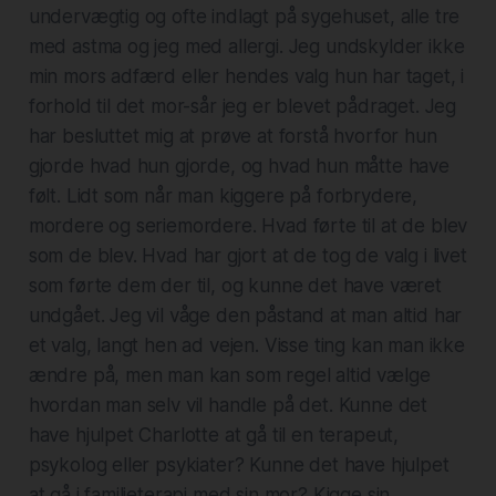
undervægtig og ofte indlagt på sygehuset, alle tre
med astma og jeg med allergi. ‌‌Jeg undskylder ikke
min mors adfærd eller hendes valg hun har taget, i
forhold til det mor-sår jeg er blevet pådraget. Jeg
har besluttet mig at prøve at forstå hvorfor hun
gjorde hvad hun gjorde, og hvad hun måtte have
følt. Lidt som når man kiggere på forbrydere,
mordere og seriemordere. Hvad førte til at de blev
som de blev. Hvad har gjort at de tog de valg i livet
som førte dem der til, og kunne det have været
undgået. Jeg vil våge den påstand at man altid har
et valg, langt hen ad vejen. Visse ting kan man ikke
ændre på, men man kan som regel altid vælge
hvordan man selv vil handle på det. Kunne det
have hjulpet Charlotte at gå til en terapeut,
psykolog eller psykiater? Kunne det have hjulpet
at gå i familieterapi med sin mor? Kigge sin